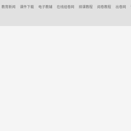
教育新闻
课件下载
电子教辅
在线组卷网
排课教程
阅卷教程
出卷网