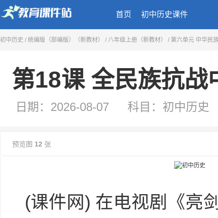
首页
初中历史课件
第18课 全民族抗战中的正面战场和敌后战
初中历史
/
统编版（部编版）（新教材）
/
八年级上册（新教材）
/
第六单元 中华民
日期：2026-08-07
科目：初中历史
类型：课件
来源：二一教育课件站
预览图
12
张
(
课件网
) 在电视剧《