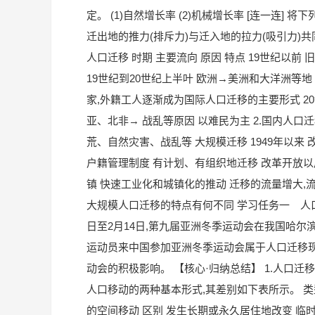
定。 (1)自然增长率 (2)机械增长率 [连一连]
迁出地的推力(排斥力)与迁入地的拉力(吸引力)共
人口迁移 时期 主要流向 原因 特点 19世
19世纪到20世纪上半叶 欧洲→美洲和大洋洲等地
家,外籍工人逐渐成为国际人口迁移的主要形式 20
亚、北非→ 战乱等原因 以难民为主 2.国内人口迁
荒、自然灾害、战乱等 大规模迁移 1949年以
户籍管理制度 有计划、有组织地迁移 改革开放以
镇 快速工业化和城镇化的推动 迁移的流量增大,流向
大规模人口迁移的特点有何不同 学习任务一 人口
日至2月14日,第九届亚洲冬季运动会在我国哈尔滨举
运动员来中国参加亚洲冬季运动会属于人口迁移现象
动会的积极影响。 【核心·归纳总结】 1.人口迁
人口移动的两种基本形式,其差别如下表所示。 类
的空间移动 区别 发生长期或永久居住地改变 临