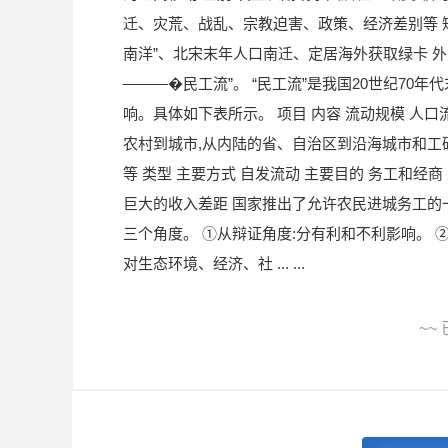
迁、灾荒、战乱、宗教迫害、政策、经济差别等 短
南洋”、北宋末年人口南迁、定居海外获取绿卡 外
———�民工流”。 “民工流”是我国20世纪7
响。具体如下表所示。 项目 内容 流动规模 人口
农村到城市,从内陆的省、自治区到沿海城市和工矿
等 类型 主要方式 自发流动 主要目的 务工和经
巨大的收入差距 国家推出了允许农民进城务工的一系
三个角度。 ①从辩证角度:分有利和不利影响。 
对生态环境、经济、社 ... ...
~~