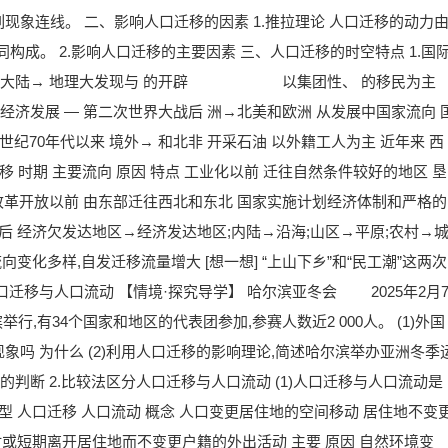
 将下列现象连线。 二、影响人口迁移的因素 1.推拉理论 人口迁移的动力
同构成。 2.影响人口迁移的主要因素 三、人口迁移的时空特点 1.国
纪以前 旧大陆→ 地理大发现与 的开辟 以集团性、 的移民为主
 经济发展 — 第二次世界大战后 洲→北美和欧洲 从发展中国家流向 
世纪70年代以来 境外→ 和北非 开采石油 以外籍工人为主 近年来 西
移 时期 主要流向 原因 特点 工业化以前 迁往自然条件较好的地区 垦
来 改革开放以前 由东部迁往西北和东北 国家实施计划经济体制和严格的
后 经济欠发达地区→经济发达地区;内陆→沿海;山区→平原;农村→
变化多样,自发迁移流量增大 [想一想] “上山下乡”和“民工潮”这两次
迁移与人口流动 【情境·探究导学】 哈尔滨亚冬会 2025年2月
行,有34个国家和地区的代表团参加,参赛人数近2 000人。 (1)外国
吗 为什么 (2)利用人口迁移的影响理论,简述哈尔滨举办亚洲冬季
移的判断 2.比较法区分人口迁移与人口流动 (1)人口迁移与人口流动是
型 人口迁移 人口流动 概念 人口变更居住地的空间移动 居住地不变
时或短期离开居住地而不变更户籍的外出活动 主要 原因 自然环境变