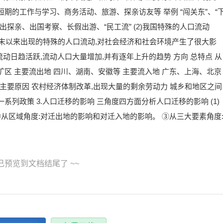
期的工作与学习、商务活动、旅游、探亲访友等 举例 “闯关东”、“
出探亲、出国考察、长假出游、“民工流” (2)我国特殊的人口流动
0年代末以来出现的特殊的人口流动,对社会经济和社会环境产生了很大影
流动日趋活跃,流动人口大量增加,并有逐年上升的趋势 方向 总特点 从
区 主要流出地 四川、湖南、安徽等 主要流入地 广东、上海、北京
商 主要原因 农村经济体制改革,出现大量的剩余劳动力 城乡和地区之间
列政策 3.人口迁移的影响 三角度四方面分析人口迁移的影响 (1)
②从区域角度:对迁出地的影响和对迁入地的影响。 ③从三大要素角度
 已预览到文档结尾了 ~~