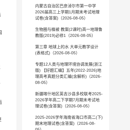
内蒙古自治区巴彦淖尔市第一中学
由
2026届高三上学期1月期末考试地理
际
试卷(含答案)（2026-08-05）
生物圈与植被 教案(2课时)高一地理鲁
国
教版(2019)必修1（2026-08-05）
第三章 地球上的水 大单元教学设计
(表格式)（2026-08-05）
专题12人类与地理环境协调发展(浙江
城
版) 【好题汇编】五年(2022-2026)地
理高考真题分类汇编(含解析)（2026-
08-05）
7
新疆喀什地区英吉沙县多校联考2025-
2026学年高二下学期7月期末考试地
运
理试卷(含答案)（2026-08-05）
2025-2026学年海南省海口市高二(下)
更
期末地理试卷(含答案)（2026-08-
05）