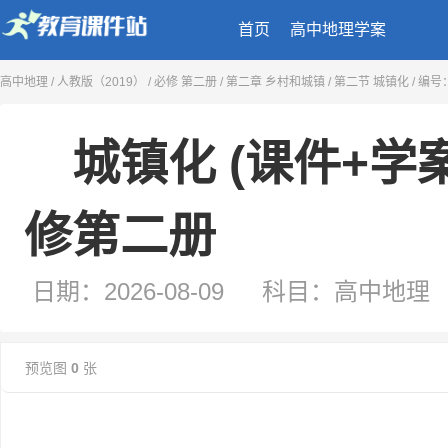
首页
高中地理学案
城镇化 (课件+学案+练习) 高中地理人教版
高中地理
/
人教版（2019）
/
必修 第二册
/
第二章 乡村和城镇
/
第二节 城镇化
/ 编号
修第二册
日期：2026-08-09
科目：高中地理
类型：学案
来源：二一教育课件站
预览图
0
张