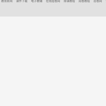
教育新闻
课件下载
电子教辅
在线组卷网
排课教程
阅卷教程
出卷网