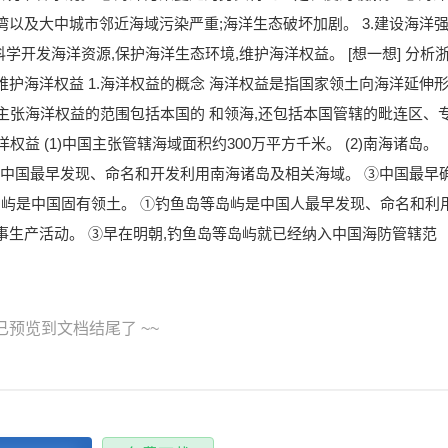
以及大中城市邻近海域污染严重;海洋生态破坏加剧。 3.建设海洋
科学开发海洋资源,保护海洋生态环境,维护海洋权益。 [想一想] 分析
护海洋权益 1.海洋权益的概念 海洋权益是指国家领土向海洋延伸
可主张海洋权益的范围包括本国的 和领海,还包括本国管辖的毗连区、
权益 (1)中国主张管辖海域面积约300万平方千米。 (2)南海诸岛。
 ②中国最早发现、命名和开发利用南海诸岛及相关海域。 ③中国最早
属岛屿是中国固有领土。 ①钓鱼岛等岛屿是中国人最早发现、命名和利
事生产活动。 ③早在明朝,钓鱼岛等岛屿就已经纳入中国海防管辖范
 已预览到文档结尾了 ~~