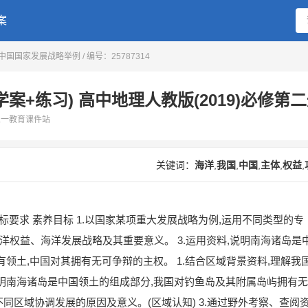
搜索
案
 中国国家发展战略举例
/ 编号：25787314
+练习) 高中地理人教版(2019)必修第
二一教育课件站
关键词：
海洋
,
我国
,
中国
,
主体
,
权益
,
标要求 素养目标 1.以国家某项重大发展战略为例,运用不同类型的专
海洋权益、海洋发展战略及其重要意义。 3.运用资料,说明南海诸岛是
领土,中国对其拥有无可争辩的主权。 1.结合区域背景资料,理解我
明南海诸岛是中国领土的组成部分,我国对钓鱼岛及其附属岛屿拥有无
国不同区域协调发展的原因及意义。(区域认知) 3.通过野外考察、查阅