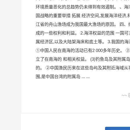
环境质量恶化的总趋势仍未得到有效遏制。 、海湾
国战略的重要举措 拓展 经济空间,发展海洋经济,
江省的舟山渔场成为我国最大渔场的原因。 四、维
成的一些权利和利益。 2.海洋权益的范围 一国
属经济区,以及大陆架海床和底土等。 3.我国的海洋
①中国人民在南海的活动已有2 000多年历史。
立了在南海的 和相关权益。 (3)钓鱼岛及其附
的。 ②中国渔民历来在这些岛屿及其附近海域从
围,是中国台湾的附属岛 ... ...
~~