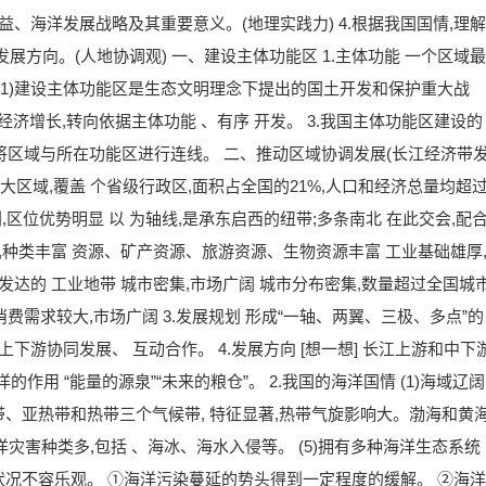
益、海洋发展战略及其重要意义。(地理实践力) 4.根据我国国情,理解
展方向。(人地协调观) 一、建设主体功能区 1.主体功能 一个区域最
 (1)建设主体功能区是生态文明理念下提出的国土开发和保护重大战
经济增长,转向依据主体功能 、有序 开发。 3.我国主体功能区建设的
] 将区域与所在功能区进行连线。 二、推动区域协调发展(长江经济带
三大区域,覆盖 个省级行政区,面积占全国的21%,人口和经济总量均超
利,区位优势明显 以 为轴线,是承东启西的纽带;多条南北 在此交会,配
,种类丰富 资源、矿产资源、旅游资源、生物资源丰富 工业基础雄厚
发达的 工业地带 城市密集,市场广阔 城市分布密集,数量超过全国城
消费需求较大,市场广阔 3.发展规划 形成“一轴、两翼、三极、多点”的
下游协同发展、 互动合作。 4.发展方向 [想一想] 长江上游和中下
作用 “能量的源泉”“未来的粮仓”。 2.我国的海洋国情 (1)海域辽阔
温带、亚热带和热带三个气候带, 特征显著,热带气旋影响大。渤海和黄
)海洋灾害种类多,包括 、海冰、海水入侵等。 (5)拥有多种海洋生态系统
环境状况不容乐观。 ①海洋污染蔓延的势头得到一定程度的缓解。 ②海洋