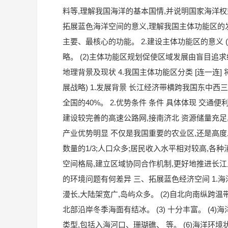
料等,理解我国海洋的基本国情,并说明国家海洋权
拓展蓝色海洋空间的意义,理解我国主体功能区的发
主要、最核心的功能。 2.建设主体功能区的意义
略。 (2)主体功能区规划促使区域发展由盲目追求
地理背景及现状 4.我国主体功能区分类 [连一连
展战略) 1.发展背景 长江经济带横跨我国东中西
全国的40%。 2.优势条件 条件 具体体现 交通便
建设较完善的高速公路网,接南济北 资源储量充足
产业优势明显 不仅是我国重要的农业区,还是高度
数量的1/3;人口众多;居民收入水平相对较高,各种
空间格局,建立区域协同合作机制,更好地推进长江上
的环境问题有何差异 三、拓展蓝色经济空间 1.海洋的
漫长,大陆架宽广,岛屿众多。 (2)自北向南纵跨
北部沿岸冬季海面有结冰。 (3) 十分丰富。 (4
类型,包括入海河口、珊瑚礁、 等。 (6)海洋