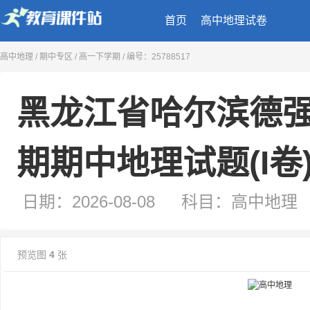
首页
高中地理试卷
黑龙江省哈尔滨德强高级中学2025-202
高中地理
/
期中专区
/
高一下学期
/ 编号：25788517
期期中地理试题(I卷)(图片版，无答案)
日期：2026-08-08
科目：高中地理
类型：试卷
来源：二一教育课件站
预览图
4
张