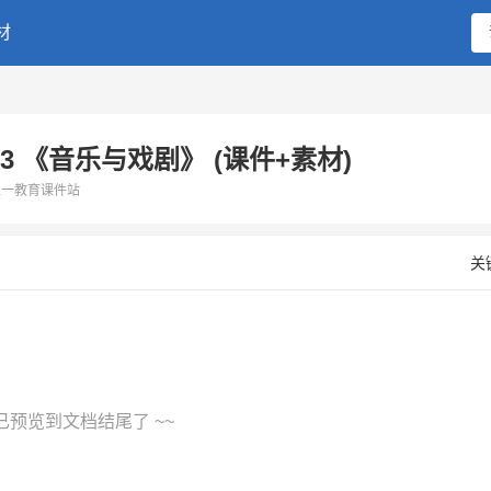
搜索
材
.3 《音乐与戏剧》 (课件+素材)
二一教育课件站
关
 已预览到文档结尾了 ~~