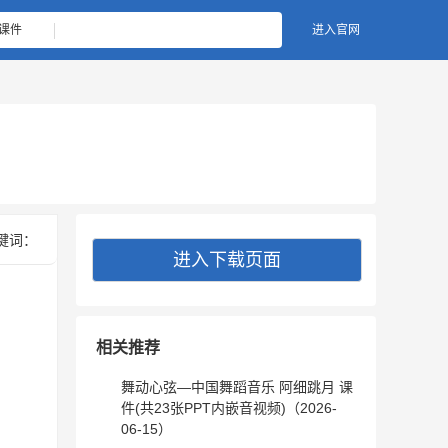
课件
进入官网
键词：
进入下载页面
相关推荐
舞动心弦—中国舞蹈音乐 阿细跳月 课
件(共23张PPT内嵌音视频)（2026-
06-15）