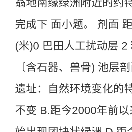
翁地南缘绿洲附近的约
完成下 面小题。 剂面 距今年
(米)0 巴田人工扰动层 
进入下载试卷
〔含石器、兽骨) 池层
遗址：自然环境变化的特点
不变 B.距今2000年前
始出现团块状绿洲 D.距