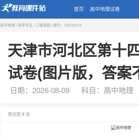
首页
高中地理试卷
天津市河北区第十四中学2025-2026学
高中地理
/
高考专区
/
三模真题
/ 编号：25935153
试卷(图片版，答案不全)
日期：2026-08-09
科目：高中地理
类型：试卷
来源：二一教育课件站
预览图
5
张