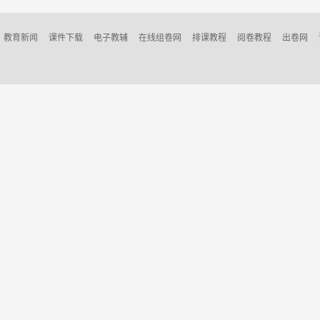
教育新闻
课件下载
电子教辅
在线组卷网
排课教程
阅卷教程
出卷网