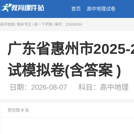
首页
高中地理试卷
广东省惠州市2025-2026学年第二学期
高中地理
/
期末专区
/
高一下学期
/ 编号：25936694
试模拟卷(含答案 )
日期：2026-08-07
科目：高中地理
类型：试卷
来源：二一教育课件站
预览图
0
张