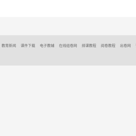
教育新闻
课件下载
电子教辅
在线组卷网
排课教程
阅卷教程
出卷网