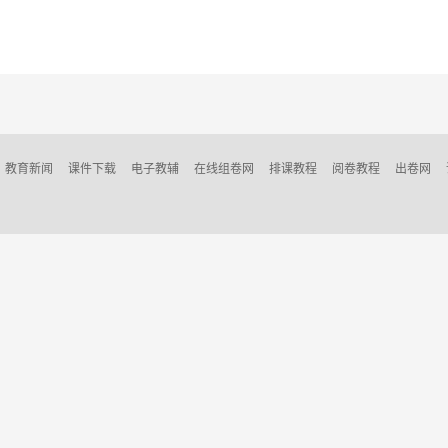
教育新闻
课件下载
电子教辅
在线组卷网
排课教程
阅卷教程
出卷网