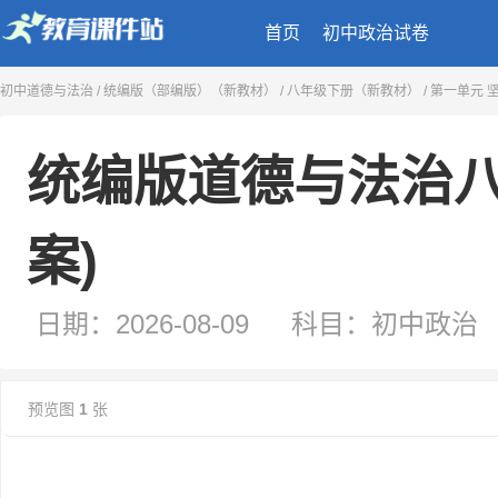
首页
初中政治试卷
统编版道德与法治八年级下册2.1依宪治
初中道德与法治
/
统编版（部编版）（新教材）
/
八年级下册（新教材）
/
第一单元 
案)
日期：2026-08-09
科目：初中政治
类型：试卷
来源：二一教育课件站
预览图
1
张