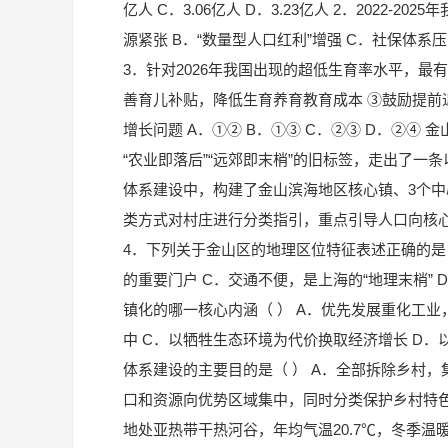
亿人 C．3.06亿人 D．3.23亿人 2．2022
源紧张 B．“数量型人口红利”增强 C．社保体
3．针对2026年我国出现的超低生育率水平，最
善育儿补贴，降低生育养育教育成本 ③鼓励提前
增长问题 A．①② B．①③ C．②③ D．②④
“农业即落后”“远郊即末梢”的旧标签，走出了
体系建设中，构建了金山滨海地区核心镇、3个中
类方式对村庄进行分类指引，重点引导人口向核
4．下列关于金山区的地理区位特征表述正确的是（
的重要门户 C．交通不便，是上海的“地理末梢”
镇化的哪一核心内涵（ ） A．优先发展重化工
中 C．以牺牲生态环境为代价换取经济增长 D．
体系建设的主要目的是（ ） A．全部拆除乡村，
口和资源向优势区域集中，同时分类保护乡村特色
地处亚热带干热河谷，年均气温20.7℃，冬季温