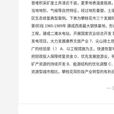
曾堆积采矿废土弃渣近千亩，夏季地表温度极高，
当地地形、气候等自然特征，经过地形重塑、土
区生态修复典型案例。下表为攀枝花市三个发展阶
第I阶段 1965-1989年 建成西南最大钢铁基地，
工程，建成二滩水电站，开展国家农业综合开发 第
发电项目，大力发展康养文旅产业 7．尖山排土
广的经验是（ ） A．以工程措施为主，快速恢复
府财政投入保障修复资金 D．优先发展旅游业，带
矿产资源的持续开发 B．能源结构的优化调整 C
资源型城市相比，攀枝花现阶段产业转型的有利自然条件主
~~