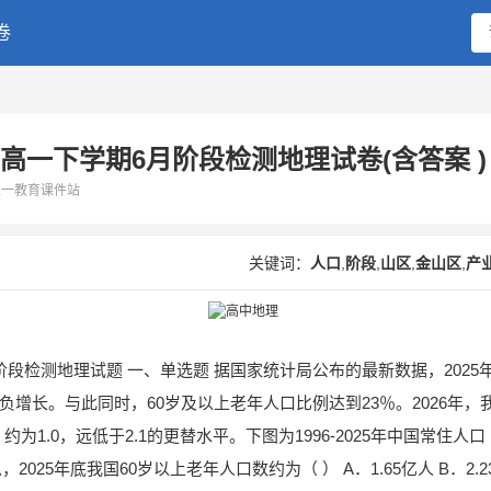
搜索
卷
学年高一下学期6月阶段检测地理试卷(含答案 )
二一教育课件站
关键词：
人口
,
阶段
,
山区
,
金山区
,
产
月阶段检测地理试题 一、单选题 据国家统计局公布的最新数据，2025
负增长。与此同时，60岁及以上老年人口比例达到23％。2026年，
1.0，远低于2.1的更替水平。下图为1996-2025年中国常住人口
25年底我国60岁以上老年人口数约为（ ） A．1.65亿人 B．2.2