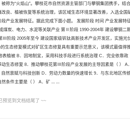
被称为“火焰山”。攀枝花市自然资源主管部门与攀钢集团携手，结
壤改良、植被恢复等系统治理，该区域生态环境显著改善，入选全国
段产业发展特征。据此完成下面小题。 发展阶段 时间 产业发展特
形成煤炭、电力、水泥等关联产业 第Ⅱ阶段 1990-2004年 建设攀钢二
Ⅲ阶段 2005年至今 建设国家级钒钛高新技术产业开发区，实施光
场的生态修复模式对矿区生态修复具有重要示范意义，该模式最值得
地表植被 B．因地制宜，采用科技手段进行系统治理 C．完全依靠政
动生态修复 8．推动攀枝花第Ⅲ阶段产业发展的主导因素是（ ） A
．自然禀赋与科技创新 D．劳动力数量的快速增长 9．与东北地区传
要是（ ） A．矿 ... ...
 已预览到文档结尾了 ~~