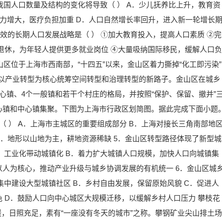
-2025年我国人口数量及结构的变化将导致（ ） A．少儿抚养比上升，教育资
系压力增大，医疗负担加重 D．人口自然增长率回升，进入新一轮增长
有效的长期人口发展战略是（ ） ①加大教育投入，提高人口素质 ②完
退休，为年轻人提供更多就业岗位 ④大量吸纳国际移民，缓解人口负
 金山区位于上海市西南部，“十四五”以来，金山区着力撕掉“化工即污染”
一条以产业转型为核心统筹空间转型和治理转型的新路子。金山区在城乡
心镇、4个一般镇和若干个村庄的格局，并按照“保护、保留、撤并”
心镇和中心镇集聚。下图为上海市行政区划简图。据此完成下面小题
 ） A．上海市主城区的重要组成部分 B．上海对接长三角南部地
 D．地形以山地为主，耕地资源稀缺 5．金山区转型路径体现了新型城
业，工业化带动城镇化 B．着力扩大城镇人口规模，加快人口向城镇集
以人为核心，推动产业升级与城乡协调发展的有机统一 6．金山区城
集中建设大型城镇社区 B．乡村自由发展，保留原始风貌 C．促进人
 D．鼓励人口向中心城区大规模迁移，以缓解乡村人口压力 攀枝花
暖，日照充足，素有“一座没有冬天的城市”之称。攀钢矿业尖山排土场