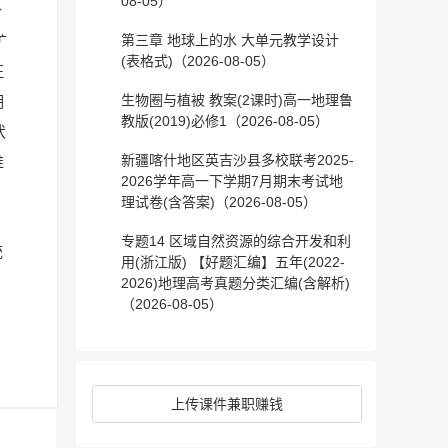
08-05）
合
第三章 地球上的水 大单元教学设计
矿
(表格式)（2026-08-05）
征
生物圈与植被 教案(2课时)高一地理鲁
期
教版(2019)必修1（2026-08-05）
伏
新疆喀什地区英吉沙县多校联考2025-
推
2026学年高一下学期7月期末考试地
理试卷(含答案)（2026-08-05）
．
专题14 区域自然资源的综合开发和利
统
用(浙江版) 【好题汇编】五年(2022-
2026)地理高考真题分类汇编(含解析)
（2026-08-05）
上传课件兼职赚钱