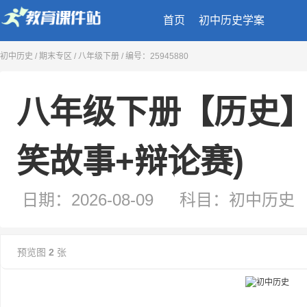
首页
初中历史学案
八年级下册【历史】专题复习二：新中国
初中历史
/
期末专区
/
八年级下册
/ 编号：25945880
笑故事+辩论赛)
日期：2026-08-09
科目：初中历史
类型：学案
来源：二一教育课件站
预览图
2
张