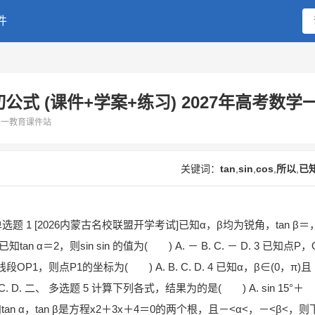
搜索
件
 (课件+学案+练习) 2027年高考数学
二一教育课件站
关键词：
tan
,
sin
,
cos
,
所以
,
已
题 1 [2026内蒙古名校联盟开学考试]已知α，β均为锐角，tan β＝
2 已知tan α＝2，则sin sin 的值为( ) A. － B. C. － D. 3 已知点P，
，则点P1的坐标为( ) A. B. C. D. 4 已知α，β∈(0，π)且
 C. D. 二、 多选题 5 计算下列各式，结果为的是( ) A. sin 15°＋
 D． 6 已知tan α，tan β是方程x2＋3x＋4＝0的两个根，且－<α<，－<β<，则