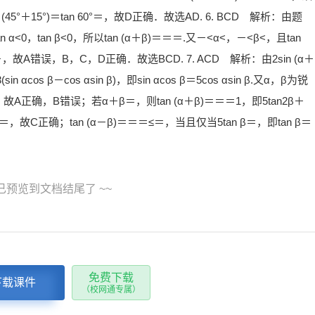
°＋15°)＝tan 60°＝，故D正确．故选AD. 6. BCD 解析：由题
an α<0，tan β<0，所以tan (α＋β)＝＝＝.又－<α<，－<β<，且tan
－，故A错误，B，C，D正确．故选BCD. 7. ACD 解析：由2sin (α＋
3(sin αcos β－cos αsin β)，即sin αcos β＝5cos αsin β.又α，β为锐
n β，故A正确，B错误；若α＋β＝，则tan (α＋β)＝＝＝1，即5tan2β＋
n β＝，故C正确；tan (α－β)＝＝＝≤＝，当且仅当5tan β＝，即tan β＝
 已预览到文档结尾了 ~~
免费下载
下载课件
（校网通专属）