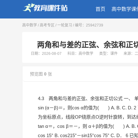
首页
高中数学课
高中数学
/
高考专区
/
一轮复习
/ 编号：25942739
两角和与差的正弦、余弦和正切公式
日期：2026-08-07
科目：高中数学
类型：课件
来源：
预览图
0
张
4.3 两角和与差的正弦、余弦和正切公式 一、 单选
sin (α－β)＝，则cos α的值为( ) A. B. C. D. 
为坐标原点，线段OP绕原点O逆时针旋转，到达线段OP1
tan α＝，cos β＝－，则 α＋β的值为( ) A. B.
cos 15° B. cos215°－sin15°cos 75° C.