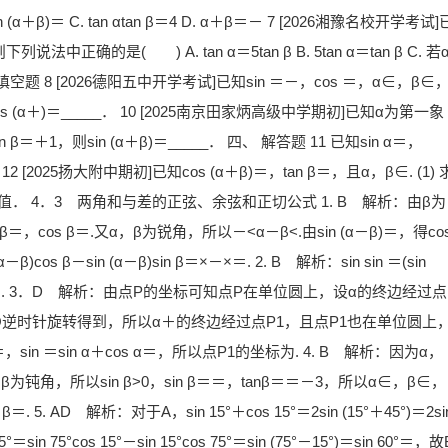
 (α＋β)＝ C. tan αtan β＝4 D. α＋β＝－ 7 [2026湘豫名校开学考试]
列说法中正确的是( ) A. tan α＝5tan β B. 5tan α＝tan β C. 若
、 填空题 8 [2026德阳五中开学考试]已知sin ＝－，cos ＝，α∈，β∈
则cos (α＋)＝_____． 10 [2025南京田家炳高级中学期初]已知α为第一象
 β＝＋1，则sin (α＋β)＝_____． 四、 解答题 11 已知sin α＝，
． 12 [2025扬大附中期初]已知cos (α＋β)＝，tan β＝，且α，β∈. (1) 
 求2α＋β的值． 4．3 两角和与差的正弦、余弦和正切公式 1. B 解析：由β为
n β＝，cos β＝.又α，β为锐角，所以－<α－β<.由sin (α－β)＝，得co
β)cos β－sin (α－β)sin β＝×－×＝. 2. B 解析：sin sin ＝(sin
α)＝×＝×＝×＝. 3．D 解析：由点P的坐标可知点P在单位圆上，设α的终边经过点
P绕原点O逆时针旋转得到，所以α＋的终边经过点P1，且点P1也在单位圆上
n α＝，sin ＝sin α＋cos α＝，所以点P1的坐标为. 4. B 解析：因为α，
，β为钝角，所以sin β>0，sin β＝＝，tanβ＝＝－3，所以α∈，β∈，
. AD 解析：对于A，sin 15°＋cos 15°＝2sin (15°＋45°)＝2si
in 75°cos 15°－sin 15°cos 75°＝sin (75°－15°)＝sin 60°＝，故